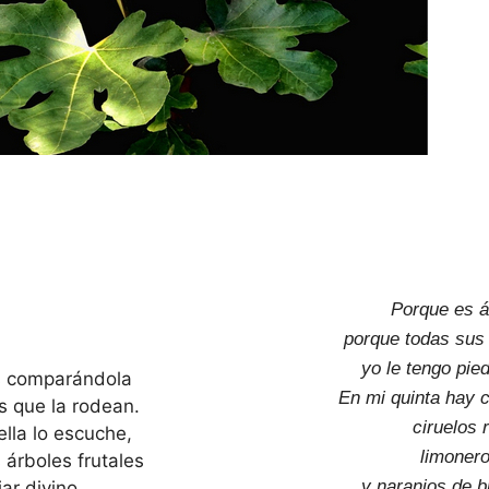
Porque es á
porque todas sus
yo le tengo pied
os comparándola
En mi quinta hay c
s que la rodean.
ciruelos 
lla lo escuche,
limonero
 árboles frutales
y naranjos de b
ar divino.