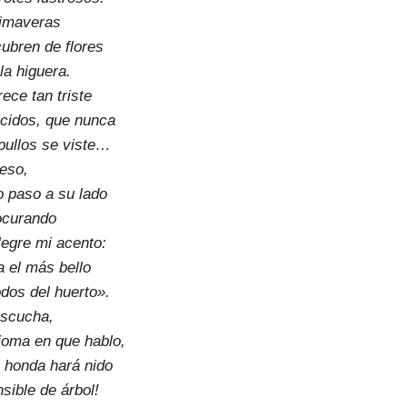
rimaveras
cubren de flores
la higuera.
ece tan triste
rcidos, que nunca
pullos se viste…
eso,
 paso a su lado
ocurando
legre mi acento:
a el más bello
odos del huerto».
escucha,
ioma en que hablo,
 honda hará nido
sible de árbol!