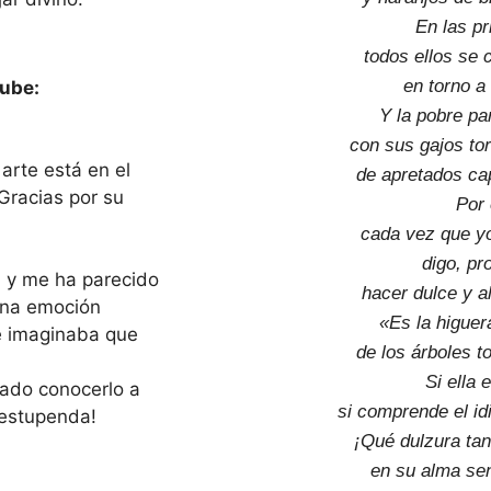
En las p
todos ellos se 
en torno a 
ube:
Y la pobre par
con sus gajos to
arte está en el
de apretados ca
 Gracias por su
Por 
cada vez que yo
digo, pr
a y me ha parecido
hacer dulce y a
 una emoción
«Es la higuer
e imaginaba que
de los árboles t
Si ella 
ado conocerlo a
si comprende el id
 estupenda!
¡Qué dulzura tan
en su alma sen