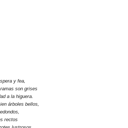
spera y fea,
 ramas son grises
ad a la higuera.
ien árboles bellos,
redondos,
s rectos
rotes lustrosos.